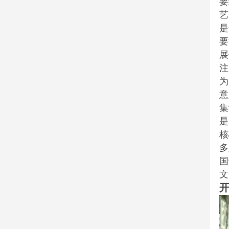
要
艺
是
要
展
注
为
意
集
是
核
多
国
文