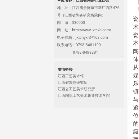
单位名称：江西省陶瓷行业协会
地 址：江西省景德镇市新厂西路476
号（江西省陶瓷研究所院内）
瓷
邮 编：330000
术
网 址：
http://www.jxtcxh.com/
瓷
电子信箱：jxtchyxh@163.com
本
联系电话：0798-8481199
陶
0798-8499881
体
从
友情链接
媒
江西工艺美术馆
江西省陶瓷研究所
‍
江西省工艺美术研究所
镇
江西陶瓷工艺美术职业技术学院
与
追
位
的
级