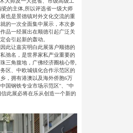
美术大师及一大批省、市级高级工
陶瓷的主体,所以评选省一级大师
巡展也是景德镇对外文化交流的重
成就的一次全面集中展示，本次参
，作品一经展出在顺德引起广泛关
一定会引起新的轰动。
，因此让嘉宾明白此展落户顺德的
家私弛名，是世界家私产业重要的
珠三角腹地，广佛经济圈核心带,
服务区、中欧城镇化合作示范区的
乡，拥有港澳以及海外侨胞6万
"中国钢铁专业市场示范区"、"中
相信此展必将在乐从创造一个新的