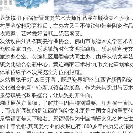
界新锐·江西省新晋陶瓷艺术大师作品展在顺德美不胜收
村展览馆精彩亮相后，主办方又马不停蹄地带着陶瓷作
收藏家、艺术爱好者献上瓷艺盛宴。
次活动由江西省陶瓷行业协会、佛山市顺德区文学艺术
瓷收藏家协会、乐从镇新时代文明实践所、乐从镇宣传
旅游办公室、黄连社区居委会共同主办，由乐从镇文学
镇文化融合创新中心、黄连画家艺术村/九歌文化策划承
体单位给予本次展览全方位的报道。
乐从站展览于6月28日开幕，既是瓷界新锐·江西省新晋陶
文化融合创新中心新展馆首次展览，作为兼具实用与艺
景德镇瓷器珠联璧合，让展览别开生面。
溯此展落户顺德，了解其中因由特别重要。江西省一直
，而众所周知的是江西的陶瓷文化更是中国文化的重要
景德镇更是天下驰名。景德镇作为中国陶瓷文化名片在世
的千年瓷都,其陶瓷行业的发展已有1800多年的历史,景