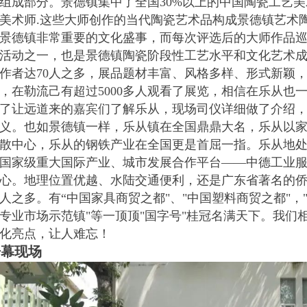
组成部分。景德镇集中了全国30%以上的中国陶瓷工艺
美术师.这些大师创作的当代陶瓷艺术品构成景德镇艺术
景德镇非常重要的文化盛事，而每次评选后的大师作品
活动之一，也是景德镇陶瓷阶段性工艺水平和文化艺术
作者达70人之多，展品题材丰富、风格多样、形式新颖
，在勒流己有超过5000多人观看了展览，相信在乐从也
了让远道来的嘉宾们了解乐从，现场司仪详细做了介绍
义。也如景德镇一样，乐从镇在全国鼎鼎大名，乐从以
散中心，乐从的钢铁产业在全国更是首屈一指。乐从地处
国家级重大国际产业、城市发展合作平台——中德工业
心。地理位置优越、水陆交通便利，还是广东省著名的侨
人之多。有“中国家具商贸之都"、"中国塑料商贸之都"，
专业市场示范镇"等一顶顶"国字号"桂冠名满天下。我们
化亮点，让人难忘！
开幕现场